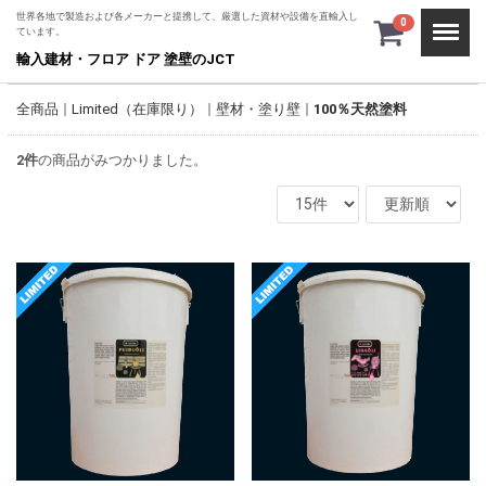
世界各地で製造および各メーカーと提携して、厳選した資材や設備を直輸入し
Menu
0
ています。
輸入建材・フロア ドア 塗壁のJCT
全商品
Limited（在庫限り）
壁材・塗り壁
100％天然塗料
2
件
の商品がみつかりました。