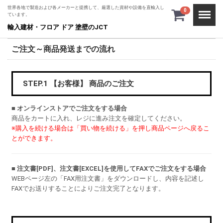
世界各地で製造および各メーカーと提携して、厳選した資材や設備を直輸入し
Menu
0
ています。
輸入建材・フロア ドア 塗壁のJCT
ご注文～商品発送までの流れ
STEP.1 【お客様】 商品のご注文
■ オンラインストアでご注文をする場合
商品をカートに入れ、レジに進み注文を確定してください。
※購入を続ける場合は「買い物を続ける」を押し商品ページへ戻るこ
とができます。
■ 注文書[PDF]、注文書[EXCEL]を使用してFAXでご注文をする場合
WEBページ左の「FAX用注文書」をダウンロードし、内容を記述し
FAXでお送りすることによりご注文完了となります。