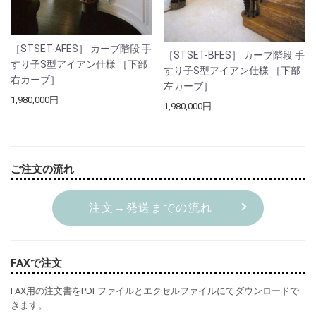
［STSET-AFES］ カーブ階段 手
［STSET-BFES］ カーブ階段 手
すり子S型アイアン仕様 ［下部
すり子S型アイアン仕様 ［下部
右カーブ］
左カーブ］
1,980,000円
1,980,000円
ご注文の流れ
注文→発送までの流れ
FAXで注文
FAX用の注文書をPDFファイルとエクセルファイルにてダウンロードで
きます。