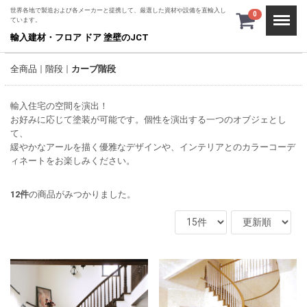
世界各地で製造および各メーカーと提携して、厳選した資材や設備を直輸入し
Menu
0
ています。
輸入建材・フロア ドア 塗壁のJCT
全商品
階段
カーブ階段
輸入住宅の空間を演出！
お好みに応じて塗装が可能です。個性を演出する一つのオブジェとし
て、
緩やかなアールを描く優雅なデザインや、インテリアとのカラーコーデ
ィネートをお楽しみください。
12
件
の商品がみつかりました。