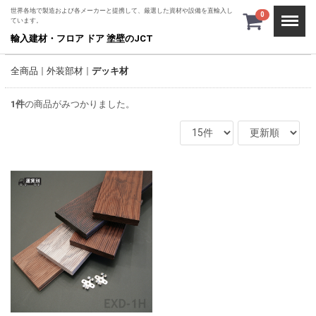
世界各地で製造および各メーカーと提携して、厳選した資材や設備を直輸入し
Menu
0
ています。
輸入建材・フロア ドア 塗壁のJCT
全商品
外装部材
デッキ材
1
件
の商品がみつかりました。