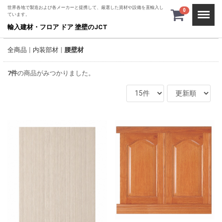
世界各地で製造および各メーカーと提携して、厳選した資材や設備を直輸入し
Menu
0
ています。
輸入建材・フロア ドア 塗壁のJCT
全商品
内装部材
腰壁材
7
件
の商品がみつかりました。