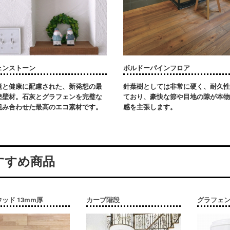
ェンストーン
ボルドーパインフロア
境と健康に配慮された、新発想の最
針葉樹としては非常に硬く、耐久性
塗壁材。石灰とグラフェンを完璧な
ており、豪快な節や目地の隙が本物
組み合わせた最高のエコ素材です。
感を主張します。
すすめ商品
ッド 13mm厚
カーブ階段
グラフェン