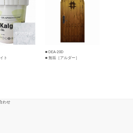
■ DEA-20D
ワイト
■ 無垢［アルダー］
合わせ