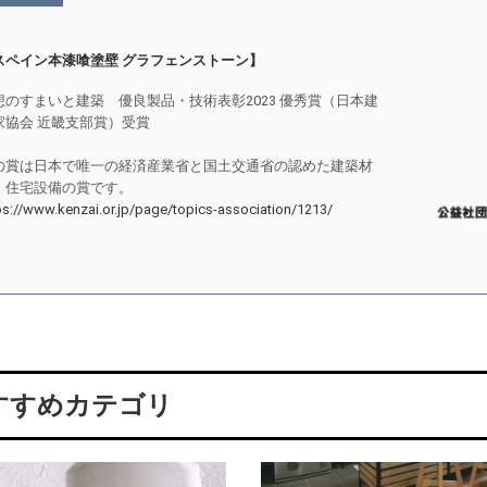
スペイン本漆喰塗壁 グラフェンストーン】
想のすまいと建築 優良製品・技術表彰2023 優秀賞（日本建
家協会 近畿支部賞）受賞
の賞は日本で唯一の経済産業省と国土交通省の認めた建築材
、住宅設備の賞です。
ps://www.kenzai.or.jp/page/topics-association/1213/
すすめカテゴリ