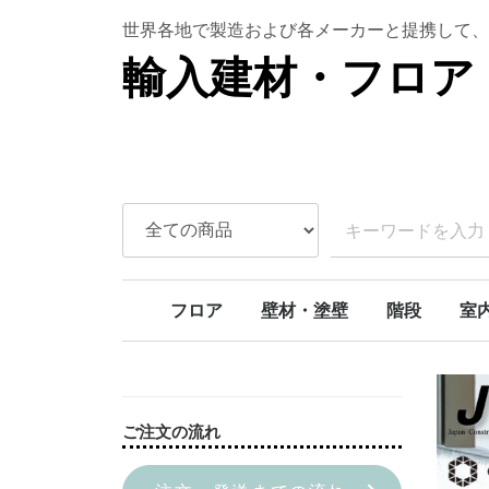
世界各地で製造および各メーカーと提携して、
輸入建材・フロア 
フロア
壁材・塗壁
階段
室
ラバーウッド
ボルドーパイン
北欧パイン
オーク
アンティークオーク
アカシア
チェリー
SPCフロア
天然石壁材
本漆喰塗り壁
ライムペイント
スタッコウォール
カーブ階段
モダンカーブ
螺旋階段
階段部材[アイ
階段部材[アッ
階段部材[ヘム
トリプルアクションキット
室内
室内
室内
ドア
ご注文の流れ