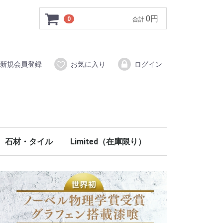
0円
0
合計
新規会員登録
お気に入り
ログイン
石材・タイル
Limited（在庫限り）
イン材
システム
ク木調梁
ールディング
部材
材
タイル（磁器質）
ブリックタイル
ストーン
ラスティーストーン
モザイクタイル
手洗い鉢（天然石）
ウォールアクセント・ニッチ
コラム柱
ペディメント
フロア
壁材・塗り壁
階段
室内ドア
内装部材
PU関連
玄関ドア
外装部材
石材・タイル
イタリアタイル
ウッドタイル
ブッシュハンマータイル
ノンスリップタイル
クロスヘッド・ウインドウヘッド
ラバーウッド
北欧パイン
100％天然塗料
階段部材
木製室内ドア
ミラードア折戸
キッチン
洗面
室内照明
ステンドグラス
妻飾り