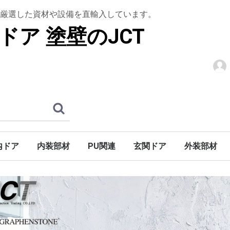
厳選した資材や設備を直輸入しています。
ドア 塗壁のJCT
内ドア
内装部材
PU関連
玄関ドア
外装部材
階段
アン]
シュ]
ロック]
木製ドア
ドア
木質ドア
パーツ
ウルトラティンストーン
グラフェンストーン
トップコート
下塗りシーラー
上框
腰壁材
羽目板
室内造作用
棚板・造作用
木製仕様
アイアン仕様
S型アイアン仕様
天井装飾材
装飾部材
アールドア
ウェーブドア
ガラス入り無垢ドア
木製ドア折戸
ホローコアドア
ミラードア
ノーブドア
ノーブ折戸
バーンドア金物
ハンドル・ノブ
ドア廻り飾り（室内用）
巾木・ケーシング・廻り縁
木製玄関ドア
玄関ドア金物
巾木
ケーシング
廻り縁
木製キャビネットドア
鏡枠
高熱処理パ
デッキ材
天窓
ブラインド
アンティー
廻り縁・モ
開口部装飾
妻飾り
外部手すり