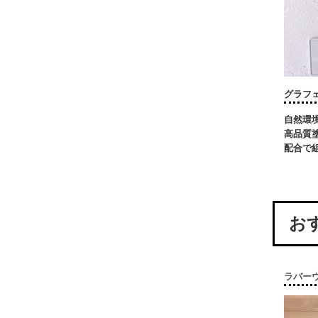
グラフ
自然環
高品質
配合で
お
ラバーウ