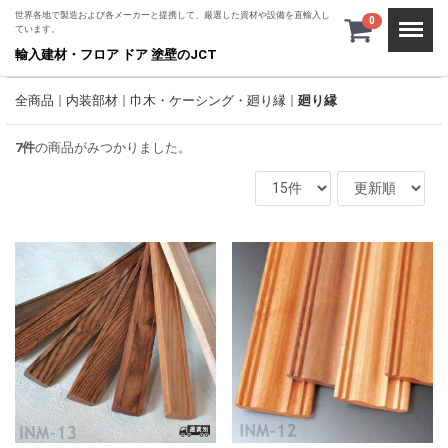
世界各地で製造および各メーカーと提携して、厳選した資材や設備を直輸入し
Menu
0
ています。
輸入建材・フロア ドア 塗壁のJCT
全商品
内装部材
巾木・ケーシング・廻り縁
廻り縁
7
件
の商品がみつかりました。