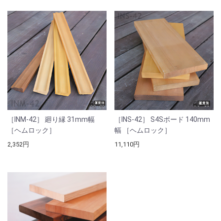
［INM-42］ 廻り縁 31mm幅
［INS-42］ S4Sボード 140mm
［ヘムロック］
幅 ［ヘムロック］
2,352円
11,110円