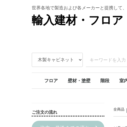
世界各地で製造および各メーカーと提携して、
輸入建材・フロア 
フロア
壁材・塗壁
階段
室
ラバーウッド
ボルドーパイン
北欧パイン
オーク
アンティークオーク
アカシア
チェリー
SPCフロア
天然石壁材
本漆喰塗り壁
ライムペイント
スタッコウォール
カーブ階段
モダンカーブ
螺旋階段
階段部材[アイ
階段部材[アッ
階段部材[ヘム
トリプルアクションキット
室内
室内
室内
ドア
全商品
ご注文の流れ