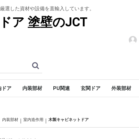
厳選した資材や設備を直輸入しています。
ドア 塗壁のJCT
内ドア
内装部材
PU関連
玄関ドア
外装部材
階段
アン]
シュ]
ロック]
木製ドア
ドア
木質ドア
パーツ
ウルトラティンストーン
グラフェンストーン
トップコート
下塗りシーラー
上框
腰壁材
羽目板
室内造作用
棚板・造作用
木製仕様
アイアン仕様
S型アイアン仕様
天井装飾材
装飾部材
アールドア
ウェーブドア
ガラス入り無垢ドア
木製ドア折戸
ホローコアドア
ミラードア
ノーブドア
ノーブ折戸
バーンドア金物
ハンドル・ノブ
ドア廻り飾り（室内用）
巾木・ケーシング・廻り縁
木製玄関ドア
玄関ドア金物
巾木
ケーシング
廻り縁
木製キャビネットドア
鏡枠
高熱処理パ
デッキ材
天窓
ブラインド
アンティー
廻り縁・モ
開口部装飾
妻飾り
外部手すり
内装部材
室内造作用
木製キャビネットドア