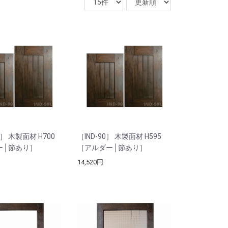
L］ 木製面材 H700
［IND-90］ 木製面材 H595
ー│節あり］
［アルダー│節あり］
14,520円