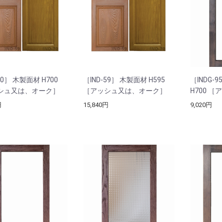
70］ 木製面材 H700
［IND-59］ 木製面材 H595
［INDG-
シュ又は、オーク］
［アッシュ又は、オーク］
H700 
円
15,840円
9,020円