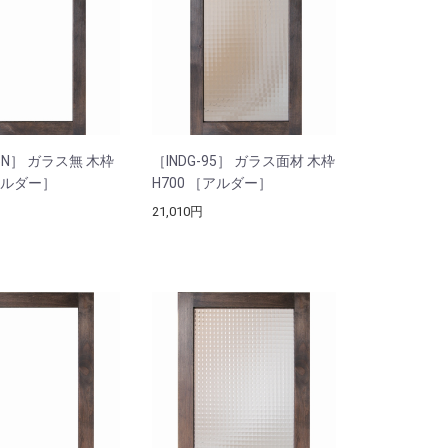
95N］ ガラス無 木枠
［INDG-95］ ガラス面材 木枠
［アルダー］
H700 ［アルダー］
21,010円