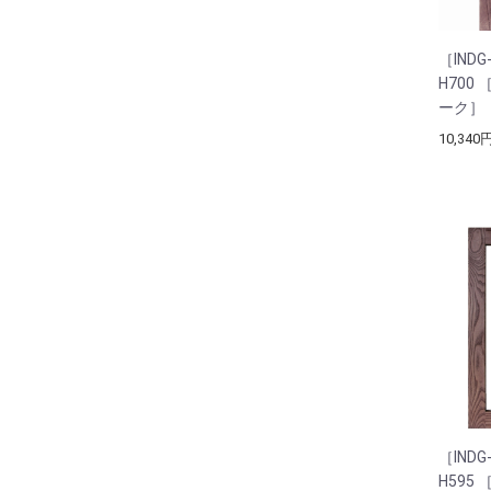
［IND
H700
ーク］
10,340
［IND
H595