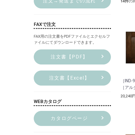
注文→発送までの流れ
14
件
の
FAXで注文
FAX用の注文書をPDFファイルとエクセルフ
ァイルにてダウンロードできます。
注文書【PDF】
注文書【Excel】
［IND-
［アル
20,240
WEBカタログ
カタログページ