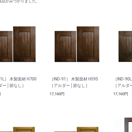
商品がみつかりました。
91L］ 木製面材 H700
［IND-91］ 木製面材 H595
［IND-90
ダー│節なし］
［アルダー│節なし］
［アルダ
円
17,160円
17,160円