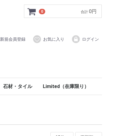
0円
0
合計
新規会員登録
お気に入り
ログイン
石材・タイル
Limited（在庫限り）
イン材
システム
ク木調梁
ールディング
部材
材
タイル（磁器質）
ブリックタイル
ストーン
ラスティーストーン
モザイクタイル
手洗い鉢（天然石）
ウォールアクセント・ニッチ
コラム柱
ペディメント
フロア
壁材・塗り壁
階段
室内ドア
内装部材
PU関連
玄関ドア
外装部材
石材・タイル
イタリアタイル
ウッドタイル
ブッシュハンマータイル
ノンスリップタイル
クロスヘッド・ウインドウヘッド
ラバーウッド
北欧パイン
100％天然塗料
階段部材
木製室内ドア
ミラードア折戸
キッチン
洗面
室内照明
ステンドグラス
妻飾り