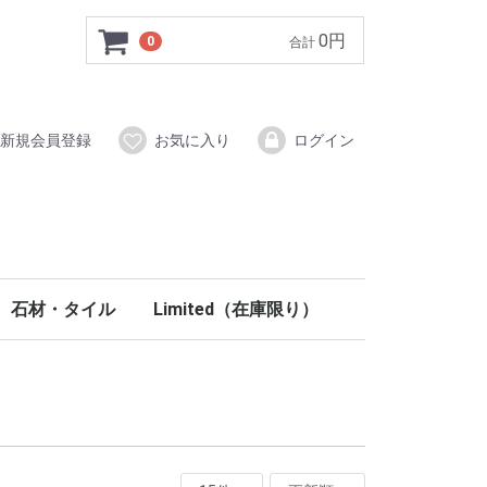
0円
0
合計
新規会員登録
お気に入り
ログイン
石材・タイル
Limited（在庫限り）
イン材
システム
ク木調梁
ールディング
部材
材
タイル（磁器質）
ブリックタイル
ストーン
ラスティーストーン
モザイクタイル
手洗い鉢（天然石）
ウォールアクセント・ニッチ
コラム柱
ペディメント
フロア
壁材・塗り壁
階段
室内ドア
内装部材
PU関連
玄関ドア
外装部材
石材・タイル
イタリアタイル
ウッドタイル
ブッシュハンマータイル
ノンスリップタイル
クロスヘッド・ウインドウヘッド
ラバーウッド
北欧パイン
100％天然塗料
階段部材
木製室内ドア
ミラードア折戸
キッチン
洗面
室内照明
ステンドグラス
妻飾り