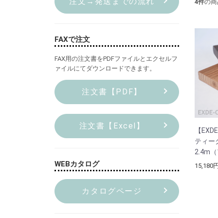
注文→発送までの流れ
4
件
の商
FAXで注文
FAX用の注文書をPDFファイルとエクセルフ
ァイルにてダウンロードできます。
注文書【PDF】
注文書【Excel】
【EXDE
ティー
2.4m
WEBカタログ
15,180
カタログページ