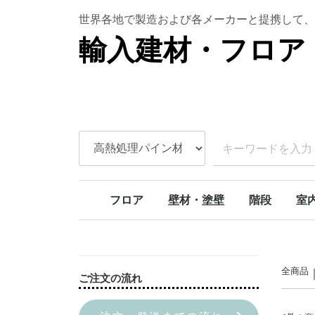
世界各地で製造および各メーカーと提携して、
輸入建材・フロア 
フロア
壁材・塗壁
階段
室
ラバーウッド
ボルドーパイン
北欧パイン
オーク
アンティークオーク
アカシア
チェリー
SPCフロア
天然石壁材
本漆喰塗り壁
ライムペイント
スタッコウォール
カーブ階段
モダンカーブ
螺旋階段
階段部材[アイ
階段部材[アッ
階段部材[ヘム
トリプルアクションキット
室内
室内
室内
ドア
全商品
ご注文の流れ