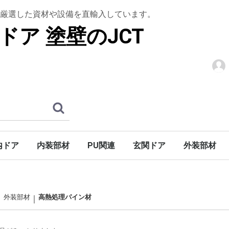
厳選した資材や設備を直輸入しています。
ドア 塗壁のJCT
内ドア
内装部材
PU関連
玄関ドア
外装部材
階段
アン]
シュ]
ロック]
木製ドア
ドア
木質ドア
パーツ
ウルトラティンストーン
グラフェンストーン
トップコート
下塗りシーラー
上框
腰壁材
羽目板
室内造作用
棚板・造作用
木製仕様
アイアン仕様
S型アイアン仕様
天井装飾材
装飾部材
アールドア
ウェーブドア
ガラス入り無垢ドア
木製ドア折戸
ホローコアドア
ミラードア
ノーブドア
ノーブ折戸
バーンドア金物
ハンドル・ノブ
ドア廻り飾り（室内用）
巾木・ケーシング・廻り縁
木製玄関ドア
玄関ドア金物
巾木
ケーシング
廻り縁
木製キャビネットドア
鏡枠
高熱処理パ
デッキ材
天窓
ブラインド
アンティー
廻り縁・モ
開口部装飾
妻飾り
外部手すり
外装部材
高熱処理パイン材