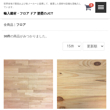
世界各地で製造および各メーカーと提携して、厳選した資材や設備を直輸入し
Menu
0
ています。
輸入建材・フロア ドア 塗壁のJCT
全商品
フロア
30
件
の商品がみつかりました。