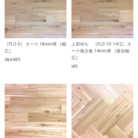
［FLO-5］ オーク 18mm厚 ［幅
入荷待ち ［FLO-10-14/2］ オ
広］
ーク挽き板 14mm厚 ［複合幅
広］
38,016円
0円