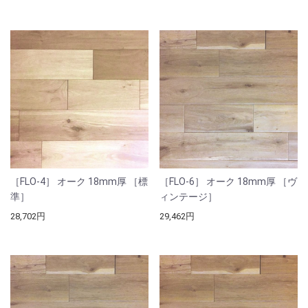
［FLO-4］ オーク 18mm厚 ［標
［FLO-6］ オーク 18mm厚 ［ヴ
準］
ィンテージ］
28,702円
29,462円