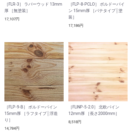
［FLR-3］ ラバーウッド 13mm
［FLP-8-PCLO］ ボルドーパイ
厚 ［無塗装］
ン 15mm厚 ［パテタイプ│塗
装］
17,107円
17,186円
［FLP-9-B］ ボルドーパイン
［FLINP-5-2.0］ 北欧パイン
15mm厚 ［ラフタイプ│浮造
12mm厚 ［長さ2000mm］
り］
8,518円
14,784円