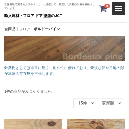
世界各地で製造および各メーカーと提携して、厳選した資材や設備を直輸入し
Menu
0
ています。
輸入建材・フロア ドア 塗壁のJCT
全商品
フロア
ボルドーパイン
針葉樹としては非常に硬く、耐久性に優れており、豪快な節や目地の隙
が本物の存在感を主張します。
2
件
の商品がみつかりました。