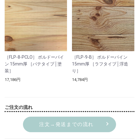
［FLP-8-PCLO］ ボルドーパイ
［FLP-9-B］ ボルドーパイン
ン 15mm厚 ［パテタイプ│塗
15mm厚 ［ラフタイプ│浮造
装］
り］
17,186円
14,784円
ご注文の流れ
注文→発送までの流れ