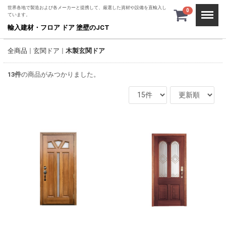
世界各地で製造および各メーカーと提携して、厳選した資材や設備を直輸入し
Menu
0
ています。
輸入建材・フロア ドア 塗壁のJCT
全商品
玄関ドア
木製玄関ドア
13
件
の商品がみつかりました。