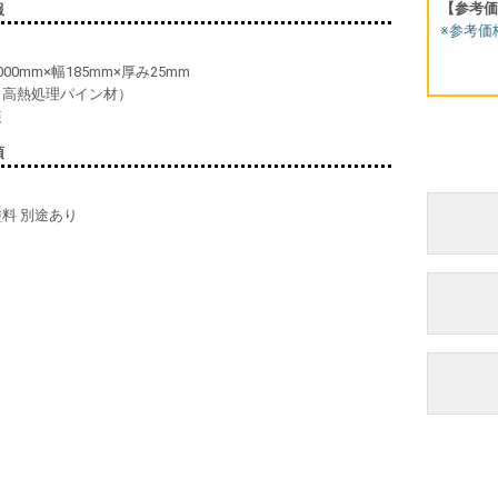
【参考価
報
※参考価
000mm×幅185mm×厚み25mm
（高熱処理パイン材）
装
項
塗料 別途あり