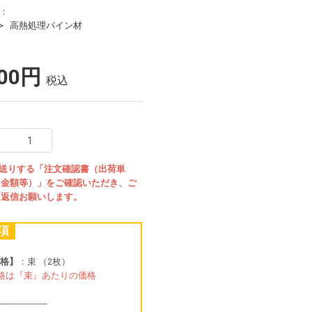
リ：
高熱処理パイン材
900円
税込
お送りする「注文確認書（出荷単
・金額等）」をご確認いただき、ご
、返信お願いします。
項
格】
：束 （2枚）
格は『束』あたりの価格
-----------------