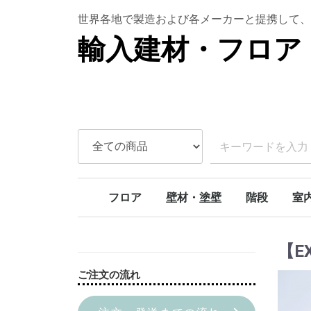
世界各地で製造および各メーカーと提携して、
輸入建材・フロア 
フロア
壁材・塗壁
階段
室
ラバーウッド
ボルドーパイン
北欧パイン
オーク
アンティークオーク
アカシア
チェリー
SPCフロア
天然石壁材
本漆喰塗り壁
ライムペイント
スタッコウォール
カーブ階段
モダンカーブ
螺旋階段
階段部材[アイ
階段部材[アッ
階段部材[ヘム
トリプルアクションキット
室内
室内
室内
ドア
【E
ご注文の流れ