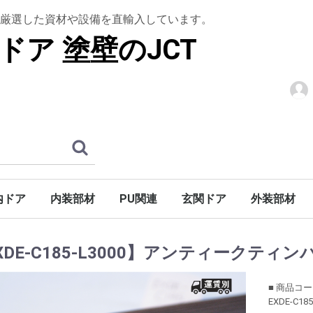
厳選した資材や設備を直輸入しています。
ドア 塗壁のJCT
内ドア
内装部材
PU関連
玄関ドア
外装部材
階段
アン]
シュ]
ロック]
木製ドア
ドア
木質ドア
パーツ
ウルトラティンストーン
グラフェンストーン
トップコート
下塗りシーラー
上框
腰壁材
羽目板
室内造作用
棚板・造作用
木製仕様
アイアン仕様
S型アイアン仕様
天井装飾材
装飾部材
アールドア
ウェーブドア
ガラス入り無垢ドア
木製ドア折戸
ホローコアドア
ミラードア
ノーブドア
ノーブ折戸
バーンドア金物
ハンドル・ノブ
ドア廻り飾り（室内用）
巾木・ケーシング・廻り縁
木製玄関ドア
玄関ドア金物
巾木
ケーシング
廻り縁
木製キャビネットドア
鏡枠
高熱処理パ
デッキ材
天窓
ブラインド
アンティー
廻り縁・モ
開口部装飾
妻飾り
外部手すり
XDE-C185-L3000】アンティークティン
■ 商品コ
EXDE-C185