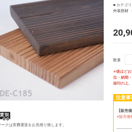
■ カテゴ
外装部材
20,
数量
※後ほど
位・納期
捺印の上
注意事
【販売価
※販売価
マークは実費運賃をお見積り致します。
-------------