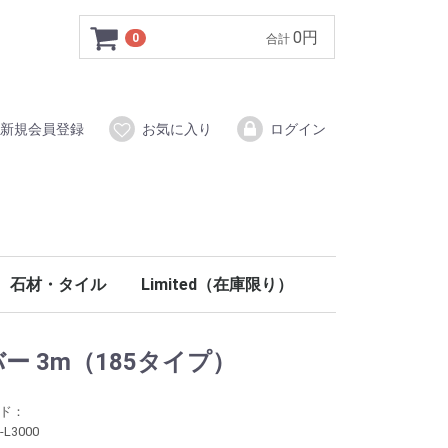
0円
0
合計
新規会員登録
お気に入り
ログイン
石材・タイル
Limited（在庫限り）
イン材
システム
ク木調梁
ールディング
部材
材
タイル（磁器質）
ブリックタイル
ストーン
ラスティーストーン
モザイクタイル
手洗い鉢（天然石）
ウォールアクセント・ニッチ
コラム柱
ペディメント
フロア
壁材・塗り壁
階段
室内ドア
内装部材
PU関連
玄関ドア
外装部材
石材・タイル
イタリアタイル
ウッドタイル
ブッシュハンマータイル
ノンスリップタイル
クロスヘッド・ウインドウヘッド
ラバーウッド
北欧パイン
100％天然塗料
階段部材
木製室内ドア
ミラードア折戸
キッチン
洗面
室内照明
ステンドグラス
妻飾り
バー 3m（185タイプ）
ード：
-L3000