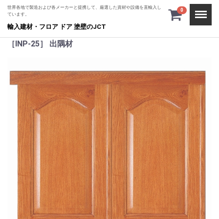
世界各地で製造および各メーカーと提携して、厳選した資材や設備を直輸入し
Menu
0
ています。
輸入建材・フロア ドア 塗壁のJCT
［INP-25］ 出隅材