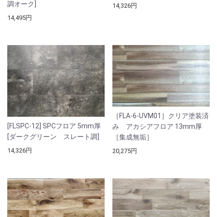
調オーク]
14,326円
14,495円
［FLA-6-UVM01］クリア塗装済
[FLSPC-12] SPCフロア 5mm厚
み アカシアフロア 13mm厚
[ダークグリーン スレート調]
［集成無垢］
14,326円
20,275円