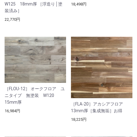
W125 18mm厚 ［浮造り│塗
18,498円
装済み］
22,770円
［FLOU-12］ オークフロア ユ
ニタイプ 無塗装 W120
15mm厚
［FLA-20］アカシアフロア
13mm厚［集成無垢］お得
16,984円
18,225円