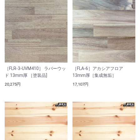
［FLR-3-UVM410］ ラバーウッ
［FLA-6］アカシアフロア
ド 13mm厚 ［塗装品]
13mm厚［集成無垢］
20,275円
17,107円