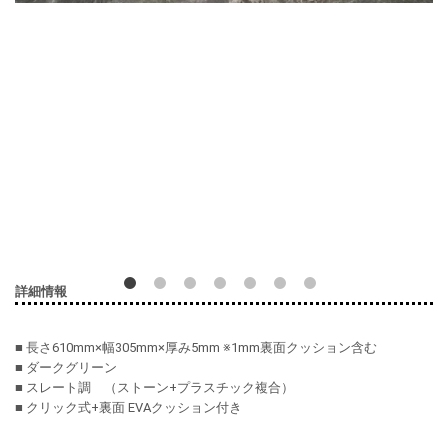
詳細情報
■
長さ
610mm×
幅
305mm×
厚み
5mm ※1mm
裏面クッション含む
■
ダークグリーン
■
スレート調 （ストーン
+
プラスチック複合）
■
クリック式
+
裏面
EVA
クッション付き