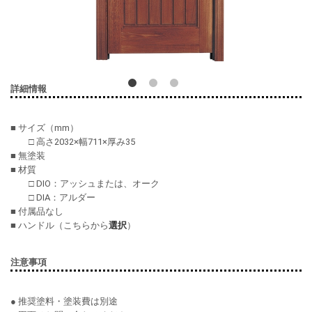
詳細情報
■ サイズ（mm）
□ 高さ2032×幅711×厚み35
■ 無塗装
■ 材質
□ DIO：アッシュまたは、オーク
□ DIA：アルダー
■ 付属品なし
■ ハンドル（こちらから
選択
）
注意事項
● 推奨塗料・塗装費は別途