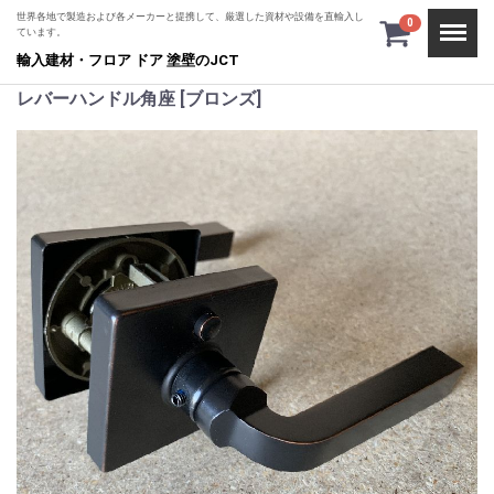
世界各地で製造および各メーカーと提携して、厳選した資材や設備を直輸入し
Menu
0
ています。
輸入建材・フロア ドア 塗壁のJCT
レバーハンドル角座 [ブロンズ]