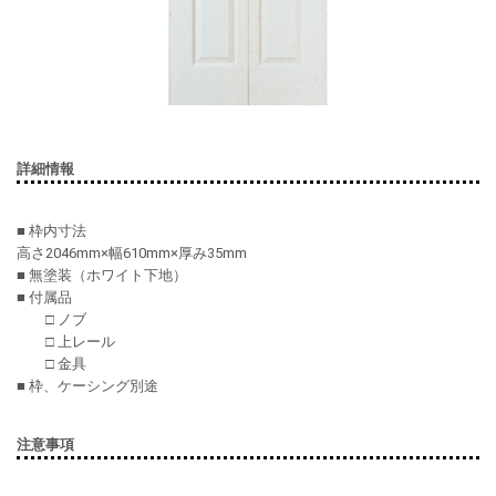
詳細情報
■ 枠内寸法
高さ2046mm×幅610mm×厚み35mm
■ 無塗装（ホワイト下地）
■ 付属品
□ ノブ
□ 上レール
□ 金具
■ 枠、ケーシング別途
注意事項