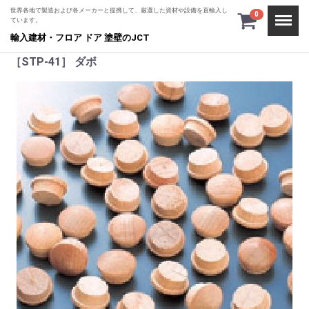
世界各地で製造および各メーカーと提携して、厳選した資材や設備を直輸入し
Menu
0
ています。
輸入建材・フロア ドア 塗壁のJCT
［STP-41］ ダボ