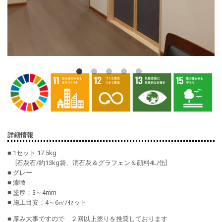
詳細情報
■ 1セット 17.5kg
[石灰石/約13kg袋、消石灰＆グラフェン＆顔料4L/缶]
■ グレー
■ 漆喰
■ 塗厚：3～4mm
■ 施工目安：4～6㎡/セット
■ 厚み大事ですので ２回以上塗りを推奨しております