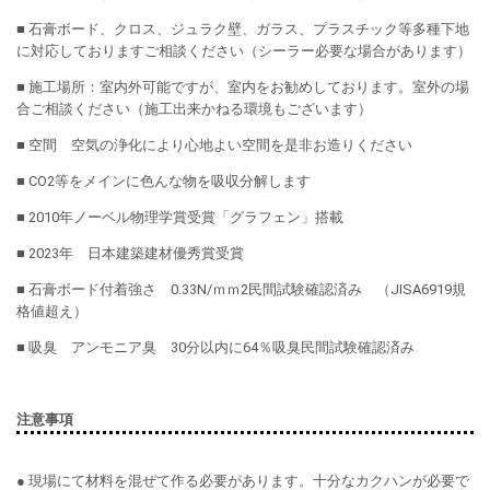
■ 石膏ボード、クロス、ジュラク壁、ガラス、プラスチック等多種下地
に対応しておりますご相談ください（シーラー必要な場合があります）
■ 施工場所：室内外可能ですが、室内をお勧めしております。室外の場
合ご相談ください（施工出来かねる環境もございます）
■ 空間 空気の浄化により心地よい空間を是非お造りください
■ CO2等をメインに色んな物を吸収分解します
■ 2010年ノーベル物理学賞受賞「グラフェン」搭載
■ 2023年 日本建築建材優秀賞受賞
■ 石膏ボード付着強さ 0.33N/ｍｍ2民間試験確認済み （JISA6919規
格値超え）
■ 吸臭 アンモニア臭 30分以内に64％吸臭民間試験確認済み
注意事項
● 現場にて材料を混ぜて作る必要があります。十分なカクハンが必要で