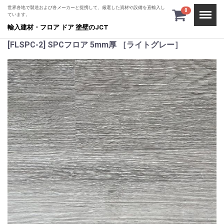
世界各地で製造および各メーカーと提携して、厳選した資材や設備を直輸入し
Menu
0
ています。
輸入建材・フロア ドア 塗壁のJCT
[FLSPC-2] SPCフロア 5mm厚 ［ライトグレー］