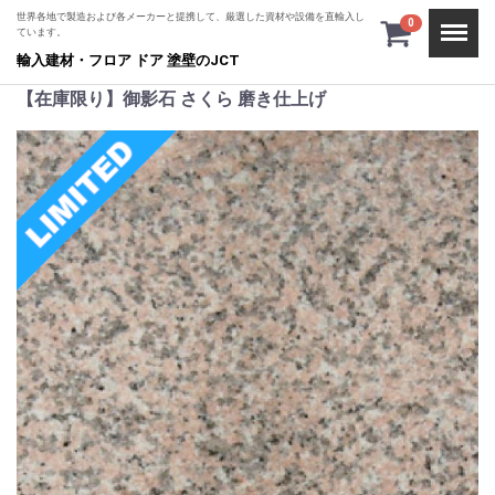
世界各地で製造および各メーカーと提携して、厳選した資材や設備を直輸入し
Menu
0
ています。
輸入建材・フロア ドア 塗壁のJCT
【在庫限り】御影石 さくら 磨き仕上げ