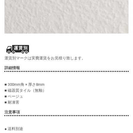
運賃別マークは実費運賃をお見積り致します。
詳細情報
■ 300mm角 × 厚さ8mm
■ 磁器質タイル（無釉）
■ ベージュ
■ 耐凍害
注意事項
● 送料別途