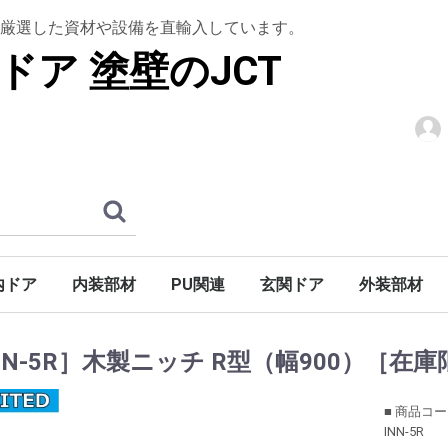
厳選した資材や設備を直輸入しています。
ドア 塗壁のJCT
内ドア
内装部材
PU関連
玄関ドア
外装部材
階段
アン]
シュ]
ロック]
木製ドア
ドア
木質ドア
パーツ
ウルトラティンストーン
グラフェンストーン
トップコート
下塗りシーラー
上框
腰壁材
羽目板
室内造作用
棚板・造作用
木製仕様
アイアン仕様
S型アイアン仕様
天井装飾材
装飾部材
アールドア
ウェーブドア
ガラス入り無垢ドア
木製ドア折戸
ホローコアドア
ミラードア
ノーブドア
ノーブ折戸
バーンドア金物
ハンドル・ノブ
ドア廻り飾り（室内用）
巾木・ケーシング・廻り縁
木製玄関ドア
玄関ドア金物
巾木
ケーシング
廻り縁
木製キャビネットドア
鏡枠
高熱処理パ
デッキ材
天窓
ブラインド
アンティー
廻り縁・モ
開口部装飾
妻飾り
外部手すり
NN-5R］木製ニッチ R型（幅900）［在
■ 商品コ
INN-5R