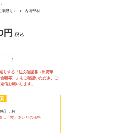
リ：
d（在庫限り）
内装部材
20円
税込
お送りする「注文確認書（出荷単
・金額等）」をご確認いただき、ご
、返信お願いします。
項
格】
：枚
格は『枚』あたりの価格