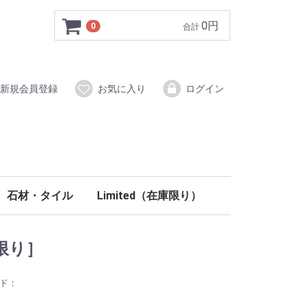
0円
0
合計
新規会員登録
お気に入り
ログイン
石材・タイル
Limited（在庫限り）
イン材
システム
ク木調梁
ールディング
部材
材
タイル（磁器質）
ブリックタイル
ストーン
ラスティーストーン
モザイクタイル
手洗い鉢（天然石）
ウォールアクセント・ニッチ
コラム柱
ペディメント
フロア
壁材・塗り壁
階段
室内ドア
内装部材
PU関連
玄関ドア
外装部材
石材・タイル
イタリアタイル
ウッドタイル
ブッシュハンマータイル
ノンスリップタイル
クロスヘッド・ウインドウヘッド
ラバーウッド
北欧パイン
100％天然塗料
階段部材
木製室内ドア
ミラードア折戸
キッチン
洗面
室内照明
ステンドグラス
妻飾り
庫限り］
ード：