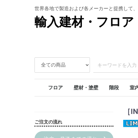
世界各地で製造および各メーカーと提携して、
輸入建材・フロア 
フロア
壁材・塗壁
階段
室
ラバーウッド
ボルドーパイン
北欧パイン
オーク
アンティークオーク
アカシア
チェリー
SPCフロア
天然石壁材
本漆喰塗り壁
ライムペイント
スタッコウォール
カーブ階段
モダンカーブ
螺旋階段
階段部材[アイ
階段部材[アッ
階段部材[ヘム
トリプルアクションキット
室内
室内
室内
ドア
［I
ご注文の流れ