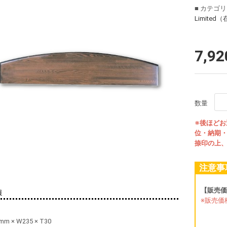
■ カテゴ
Limite
7,9
数量
※後ほど
位・納期
捺印の上
注意事
【販売価
報
※販売価
mm × W235 × T30