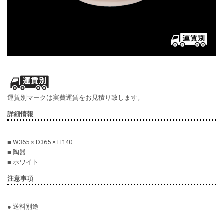
運賃別マークは実費運賃をお見積り致します。
詳細情報
■ W365 × D365 × H140
■ 陶器
■ ホワイト
注意事項
● 送料別途