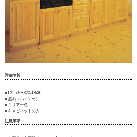
詳細情報
■ L2650×H820×D630
■ 無垢（パイン材）
■ クリアー色
■ キャビネットのみ
注意事項