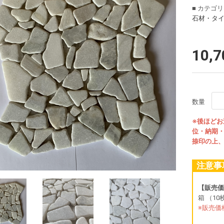
■ カテゴ
石材・タ
10,
数量
※後ほど
位・納期
捺印の上
注意事
【販売価
箱 （10枚
※販売価