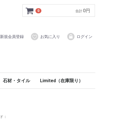
0円
0
合計
新規会員登録
お気に入り
ログイン
石材・タイル
Limited（在庫限り）
イン材
システム
ク木調梁
ールディング
部材
材
タイル（磁器質）
ブリックタイル
ストーン
ラスティーストーン
モザイクタイル
手洗い鉢（天然石）
ウォールアクセント・ニッチ
コラム柱
ペディメント
フロア
壁材・塗り壁
階段
室内ドア
内装部材
PU関連
玄関ドア
外装部材
石材・タイル
イタリアタイル
ウッドタイル
ブッシュハンマータイル
ノンスリップタイル
クロスヘッド・ウインドウヘッド
ラバーウッド
北欧パイン
100％天然塗料
階段部材
木製室内ドア
ミラードア折戸
キッチン
洗面
室内照明
ステンドグラス
妻飾り
ード：