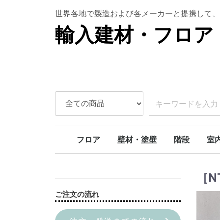
世界各地で製造および各メーカーと提携して、
輸入建材・フロア 
フロア
壁材・塗壁
階段
室
ラバーウッド
ボルドーパイン
北欧パイン
オーク
アンティークオーク
アカシア
チェリー
SPCフロア
天然石壁材
本漆喰塗り壁
ライムペイント
スタッコウォール
カーブ階段
モダンカーブ
螺旋階段
階段部材[アイ
階段部材[アッ
階段部材[ヘム
トリプルアクションキット
室内
室内
室内
ドア
［N
ご注文の流れ