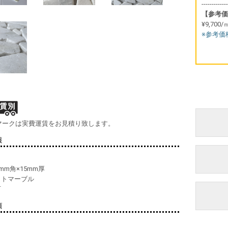
-------------
【参考価
¥9,700/
※参考価
マークは実費運賃をお見積り致します。
報
0mm角×15mm厚
イトマーブル
石
項