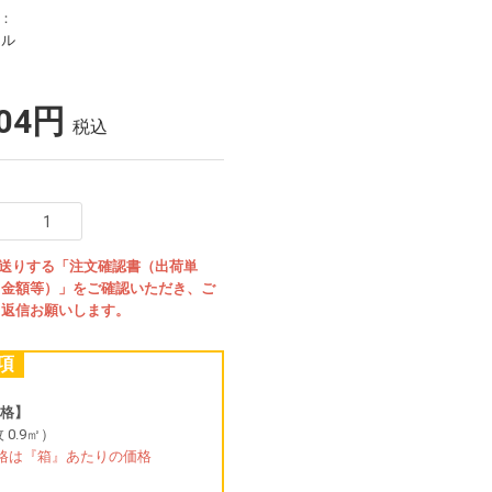
リ：
イル
704円
税込
お送りする「注文確認書（出荷単
・金額等）」をご確認いただき、ご
、返信お願いします。
項
格】
 0.9㎡）
格は『箱』あたりの価格