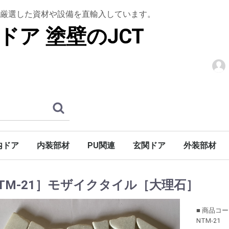
厳選した資材や設備を直輸入しています。
ドア 塗壁のJCT
内ドア
内装部材
PU関連
玄関ドア
外装部材
階段
アン]
シュ]
ロック]
木製ドア
ドア
木質ドア
パーツ
ウルトラティンストーン
グラフェンストーン
トップコート
下塗りシーラー
上框
腰壁材
羽目板
室内造作用
棚板・造作用
木製仕様
アイアン仕様
S型アイアン仕様
天井装飾材
装飾部材
アールドア
ウェーブドア
ガラス入り無垢ドア
木製ドア折戸
ホローコアドア
ミラードア
ノーブドア
ノーブ折戸
バーンドア金物
ハンドル・ノブ
ドア廻り飾り（室内用）
巾木・ケーシング・廻り縁
木製玄関ドア
玄関ドア金物
巾木
ケーシング
廻り縁
木製キャビネットドア
鏡枠
高熱処理パ
デッキ材
天窓
ブラインド
アンティー
廻り縁・モ
開口部装飾
妻飾り
外部手すり
TM-21］モザイクタイル［大理石］
■ 商品コ
NTM-21