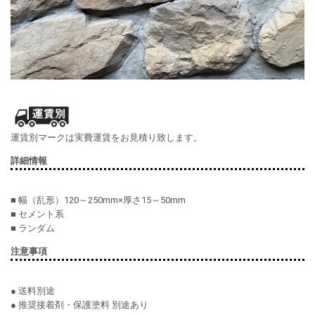
運賃別マークは実費運賃をお見積り致します。
詳細情報
■ 幅（乱形）120～250mm×厚さ15～50mm
■ セメント系
■ ランダム
注意事項
● 送料別途
● 推奨接着剤・保護塗料 別途あり