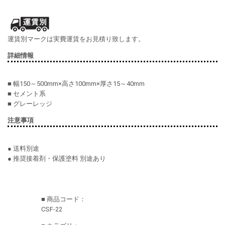
運賃別マークは実費運賃をお見積り致します。
詳細情報
■ 幅150～500mm×高さ100mm×厚さ15～40mm
■ セメント系
■ グレーレッジ
注意事項
● 送料別途
● 推奨接着剤・保護塗料 別途あり
■ 商品コード：
CSF-22