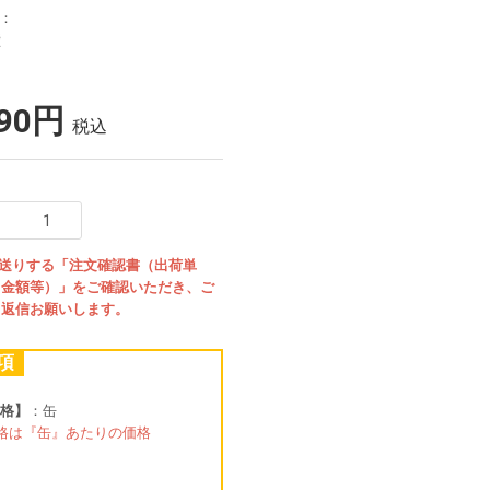
リ：
壁
790円
税込
お送りする「注文確認書（出荷単
・金額等）」をご確認いただき、ご
、返信お願いします。
項
格】
：缶
格は『缶』あたりの価格