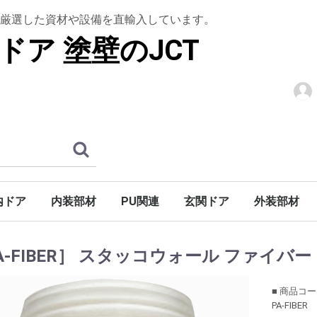
厳選した資材や設備を直輸入しています。
ドア 塗壁のJCT
内ドア
内装部材
PU関連
玄関ドア
外装部材
階段
アン]
シュ]
ロック]
木製ドア
ドア
木質ドア
パーツ
ウルトラティンストーン
グラフェンストーン
トップコート
下塗りシーラー
上框
腰壁材
羽目板
室内造作用
棚板・造作用
木製仕様
アイアン仕様
S型アイアン仕様
天井装飾材
装飾部材
アールドア
ウェーブドア
ガラス入り無垢ドア
木製ドア折戸
ホローコアドア
ミラードア
ノーブドア
ノーブ折戸
バーンドア金物
ハンドル・ノブ
ドア廻り飾り（室内用）
巾木・ケーシング・廻り縁
木製玄関ドア
玄関ドア金物
巾木
ケーシング
廻り縁
木製キャビネットドア
鏡枠
高熱処理パ
デッキ材
天窓
ブラインド
アンティー
廻り縁・モ
開口部装飾
妻飾り
外部手すり
A-FIBER］ スタッコウォール ファイバー
■ 商品コ
PA-FIBER