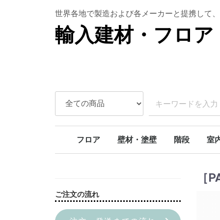
世界各地で製造および各メーカーと提携して、
輸入建材・フロア 
フロア
壁材・塗壁
階段
室
ラバーウッド
ボルドーパイン
北欧パイン
オーク
アンティークオーク
アカシア
チェリー
SPCフロア
天然石壁材
本漆喰塗り壁
ライムペイント
スタッコウォール
カーブ階段
モダンカーブ
螺旋階段
階段部材[アイ
階段部材[アッ
階段部材[ヘム
トリプルアクションキット
室内
室内
室内
ドア
［P
ご注文の流れ