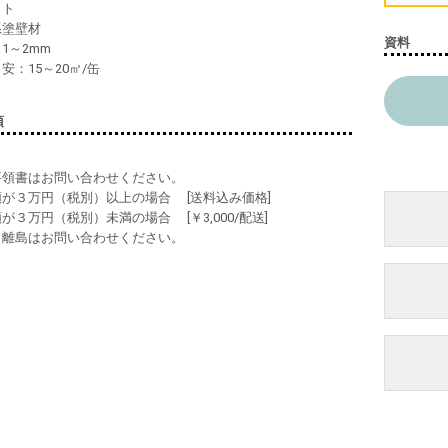
イト
系塗壁材
資料
：1～2mm
目安：15～20㎡/缶
項
工要領書はお問い合わせください。
額が３万円（税別）以上の場合 [送料込み価格]
額が３万円（税別）未満の場合 [￥3,000/配送]
縄、離島はお問い合わせください。