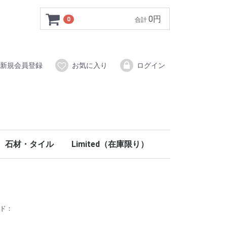
0円
0
合計
新規会員登録
お気に入り
ログイン
石材・タイル
Limited（在庫限り）
イン材
システム
ク木調梁
ールディング
部材
材
タイル（磁器質）
ブリックタイル
ストーン
ラスティーストーン
モザイクタイル
手洗い鉢（天然石）
ウォールアクセント・ニッチ
コラム柱
ペディメント
フロア
壁材・塗り壁
階段
室内ドア
内装部材
PU関連
玄関ドア
外装部材
石材・タイル
イタリアタイル
ウッドタイル
ブッシュハンマータイル
ノンスリップタイル
クロスヘッド・ウインドウヘッド
ラバーウッド
北欧パイン
100％天然塗料
階段部材
木製室内ドア
ミラードア折戸
キッチン
洗面
室内照明
ステンドグラス
妻飾り
ード：