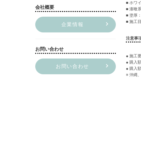
■ ホワ
会社概要
■ 漆喰
■ 塗厚
■ 施工
企業情報
注意事
お問い合わせ
● 施
● 購入
お問い合わせ
● 購入
※ 沖