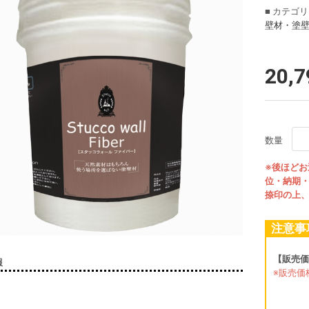
■ カテゴ
壁材・塗
20,
数量
※後ほど
位・納期
捺印の上
注意事
【販売価
報
※販売価