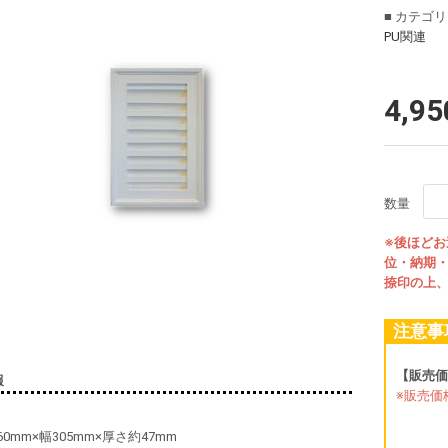
■ カテゴ
PU関連
4,9
数量
※後ほど
位・納期
捺印の上
注意事
【販売価
報
※販売価
60mm×幅305mm×厚さ約47mm