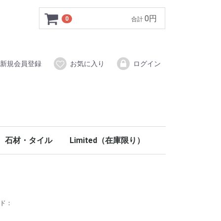
0円
0
合計
新規会員登録
お気に入り
ログイン
石材・タイル
Limited（在庫限り）
イン材
システム
ク木調梁
ールディング
部材
材
タイル（磁器質）
ブリックタイル
ストーン
ラスティーストーン
モザイクタイル
手洗い鉢（天然石）
ウォールアクセント・ニッチ
コラム柱
ペディメント
フロア
壁材・塗り壁
階段
室内ドア
内装部材
PU関連
玄関ドア
外装部材
石材・タイル
イタリアタイル
ウッドタイル
ブッシュハンマータイル
ノンスリップタイル
クロスヘッド・ウインドウヘッド
ラバーウッド
北欧パイン
100％天然塗料
階段部材
木製室内ドア
ミラードア折戸
キッチン
洗面
室内照明
ステンドグラス
妻飾り
ード：