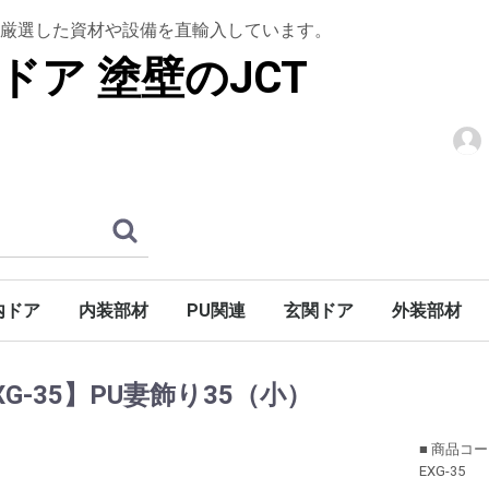
厳選した資材や設備を直輸入しています。
ドア 塗壁のJCT
内ドア
内装部材
PU関連
玄関ドア
外装部材
階段
アン]
シュ]
ロック]
木製ドア
ドア
木質ドア
パーツ
ウルトラティンストーン
グラフェンストーン
トップコート
下塗りシーラー
上框
腰壁材
羽目板
室内造作用
棚板・造作用
木製仕様
アイアン仕様
S型アイアン仕様
天井装飾材
装飾部材
アールドア
ウェーブドア
ガラス入り無垢ドア
木製ドア折戸
ホローコアドア
ミラードア
ノーブドア
ノーブ折戸
バーンドア金物
ハンドル・ノブ
ドア廻り飾り（室内用）
巾木・ケーシング・廻り縁
木製玄関ドア
玄関ドア金物
巾木
ケーシング
廻り縁
木製キャビネットドア
鏡枠
高熱処理パ
デッキ材
天窓
ブラインド
アンティー
廻り縁・モ
開口部装飾
妻飾り
外部手すり
XG-35】PU妻飾り35（小）
■ 商品コ
EXG-35