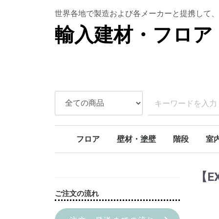
世界各地で製造および各メーカーと提携して、
輸入建材・フロア 
フロア
壁材・塗壁
階段
室
ラバーウッド
ボルドーパイン
北欧パイン
オーク
アンティークオーク
アカシア
チェリー
SPCフロア
天然石壁材
本漆喰塗り壁
ライムペイント
スタッコウォール
カーブ階段
モダンカーブ
螺旋階段
階段部材[アイ
階段部材[アッ
階段部材[ヘム
トリプルアクションキット
室内
室内
室内
ドア
【E
ご注文の流れ