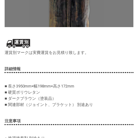
運賃別マークは実費運賃をお見積り致します。
詳細情報
■ 長さ3950mm×幅198mm×高さ172mm
■ 硬質ポリウレタン
■ ダークブラウン（塗装品）
■ 関連部材（ジョイント、ブラケット） 別途あり
注意事項