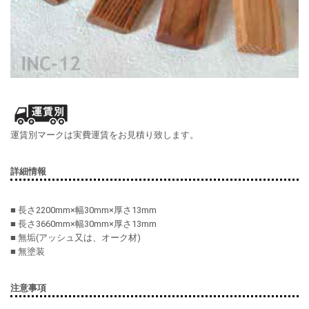
運賃別マークは実費運賃をお見積り致します。
詳細情報
■ 長さ2200mm×幅30mm×厚さ13mm
■ 長さ3660mm×幅30mm×厚さ13mm
■ 無垢(アッシュ又は、オーク材)
■ 無塗装
注意事項