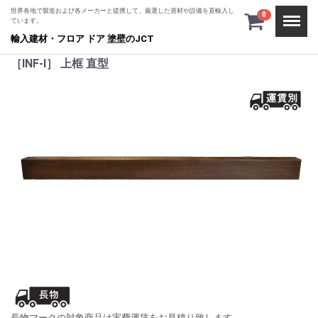
世界各地で製造および各メーカーと提携して、厳選した資材や設備を直輸入し
Menu
0
ています。
輸入建材・フロア ドア 塗壁のJCT
［INF-I］ 上框 直型
長物マークの対象商品は実費運賃をお見積り致します。