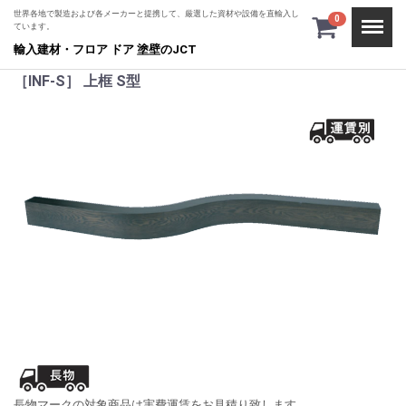
世界各地で製造および各メーカーと提携して、厳選した資材や設備を直輸入し
Menu
0
ています。
輸入建材・フロア ドア 塗壁のJCT
［INF-S］ 上框 S型
長物マークの対象商品は実費運賃をお見積り致します。