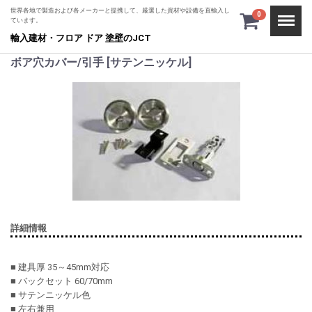
世界各地で製造および各メーカーと提携して、厳選した資材や設備を直輸入し
Menu
0
ています。
輸入建材・フロア ドア 塗壁のJCT
ボア穴カバー/引手 [サテンニッケル]
詳細情報
■ 建具厚 35～45mm対応
■ バックセット 60/70mm
■ サテンニッケル色
■ 左右兼用