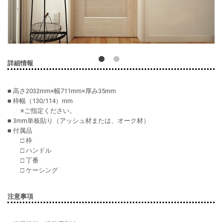
詳細情報
■ 高さ2032mm×幅711mm×厚み35mm
■ 枠幅（130/114）mm
※ご指定ください。
■ 3mm単板貼り（アッシュ材または、オーク材）
■ 付属品
□ 枠
□ ハンドル
□ 丁番
□ ケーシング
注意事項