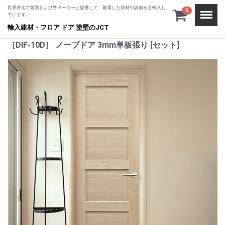
世界各地で製造および各メーカーと提携して、厳選した資材や設備を直輸入し
Menu
0
ています。
輸入建材・フロア ドア 塗壁のJCT
［DIF-10D］ ノーブドア 3mm単板張り [セット]